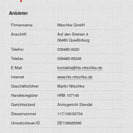
Anbieter
Firmenname
Nitschke GmbH
Anschrift
Auf den Steinen 4
06485 Quedlinburg
Telefon
039485-9320
Telefax
039485-95246
E-Mail
kontakte@hls-nitschke.de
Internet
www.hls-nitschke.de
Geschäftsführer
Martin Nitschke
Handelsregister
HRB 107145
Gerichtsstand
Amtsgericht Stendal
Steuernummer
117/106/00734
Umsatzsteuer-ID
DE139928366