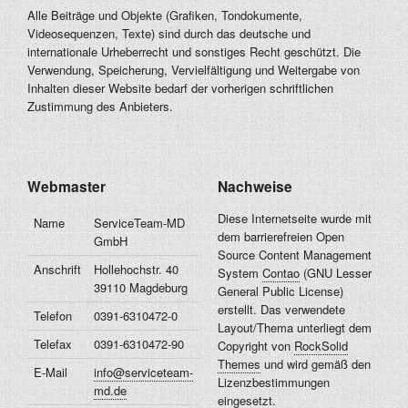
Alle Beiträge und Objekte (Grafiken, Tondokumente,
Videosequenzen, Texte) sind durch das deutsche und
internationale Urheberrecht und sonstiges Recht geschützt. Die
Verwendung, Speicherung, Vervielfältigung und Weitergabe von
Inhalten dieser Website bedarf der vorherigen schriftlichen
Zustimmung des Anbieters.
Webmaster
Nachweise
Diese Internetseite wurde mit
Name
ServiceTeam-MD
dem barrierefreien Open
GmbH
Source Content Management
Anschrift
Hollehochstr. 40
System
Contao
(GNU Lesser
39110 Magdeburg
General Public License)
erstellt. Das verwendete
Telefon
0391-6310472-0
Layout/Thema unterliegt dem
Telefax
0391-6310472-90
Copyright von
RockSolid
Themes
und wird gemäß den
E-Mail
info@serviceteam-
Lizenzbestimmungen
md.de
eingesetzt.